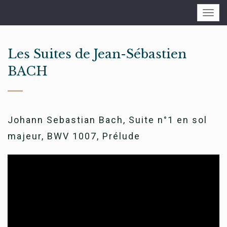
Togg
navi
Les Suites de Jean-Sébastien
BACH
Johann Sebastian Bach, Suite n°1 en sol
majeur, BWV 1007, Prélude